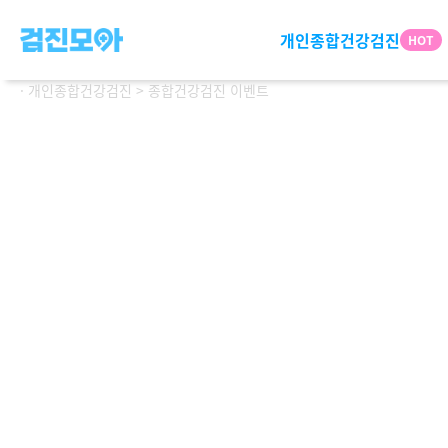
개인종합건강검진
· 개인종합건강검진 > 종합건강검진 이벤트
연령별 패키지
프
2030
플
4050
숙
6070
관심분야별 패키지
스
뇌신경정밀
특
1+
소화기정밀
특화검진
여성 | 남성