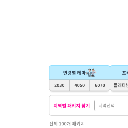
연령별 테마
프
2030
4050
6070
플래티
지역별 패키지 찾기
전체
100
개 패키지