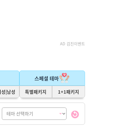
AD 검진이벤트
스페셜 테마
여성|남성
특별패키지
1+1패키지