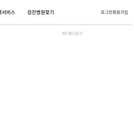
객서비스
검진병원찾기
로그인
회원가입
객서비스
AD 배너광고
모아소개
사항
묻는질문
항목안내
주의사항
휴문의
입점문의
제휴문의