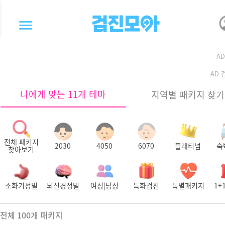
A
AD
나에게 맞는 11개 테마
지역별 패키지 찾기
전체 패키지
2030
4050
6070
플래티넘
숙
찾아보기
소화기정밀
뇌신경정밀
여성|남성
특화검진
특별패키지
1+
전체
100
개 패키지