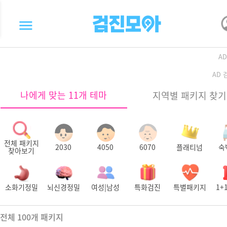
A
AD
나에게 맞는 11개 테마
지역별 패키지 찾기
전체 패키지
2030
4050
6070
플래티넘
숙
찾아보기
소화기정밀
뇌신경정밀
여성|남성
특화검진
특별패키지
1+
전체
100
개 패키지